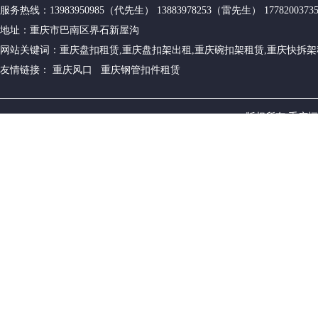
服务热线：13983950985（代先生） 13883978253（雷先生） 17782003
地址：重庆市巴南区界石新屋沟
网站关键词：重庆盘扣租赁,重庆盘扣架出租,重庆碗扣架租赁,重庆快拆架
友情链接： 重庆风口 重庆钢管扣件租赁
版权所有 重庆恒源建筑设