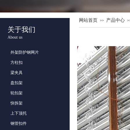
网站首页
产品中心
>>
>
关于我们
About us
外架防护钢网片
方柱扣
梁夹具
盘扣架
轮扣架
快拆架
上下顶托
钢管扣件