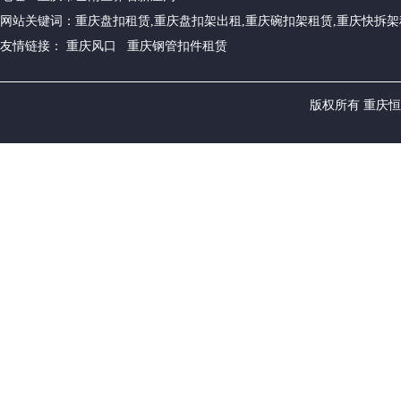
网站关键词：重庆盘扣租赁,重庆盘扣架出租,重庆碗扣架租赁,重庆快拆架
友情链接： 重庆风口 重庆钢管扣件租赁
版权所有 重庆恒源建筑设