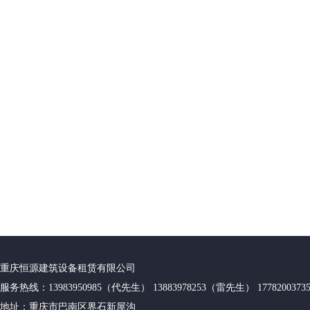
重庆恒源建筑设备租赁有限公司
服务热线：13983950985（代先生） 13883978253（雷先生） 17782003
地址：重庆市巴南区界石新屋沟