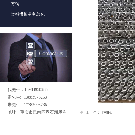
方钢
架料模板劳务总包
代先生：13983950985
雷先生: 13883978253
朱先生: 17782003735
地址：重庆市巴南区界石新屋沟
上一个：
轮扣架