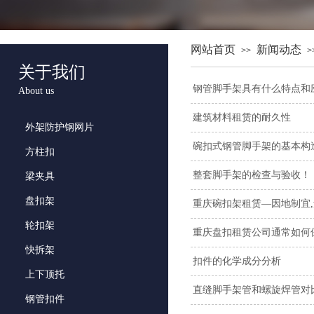
网站首页
新闻动态
>>
>
关于我们
钢管脚手架具有什么特点和
About us
建筑材料租赁的耐久性
外架防护钢网片
碗扣式钢管脚手架的基本构
方柱扣
整套脚手架的检查与验收！
梁夹具
盘扣架
重庆碗扣架租赁—因地制宜,
轮扣架
重庆盘扣租赁公司通常如何
快拆架
扣件的化学成分分析
上下顶托
直缝脚手架管和螺旋焊管对
钢管扣件