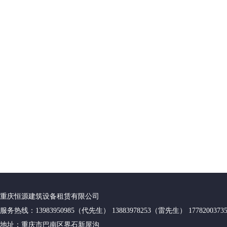
重庆恒源建筑设备租赁有限公司
服务热线：13983950985（代先生） 13883978253（雷先生） 17782003
地址：重庆市巴南区界石新屋沟