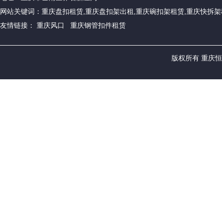
网站关键词：重庆盘扣租赁,重庆盘扣架出租,重庆碗扣架租赁,重庆快拆架
友情链接： 重庆风口 重庆钢管扣件租赁
版权所有 重庆恒源建筑设