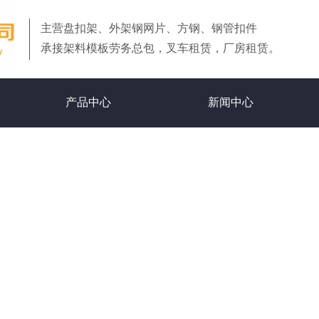
主营盘扣架、外架钢网片、方钢、钢管扣件
等，
承接架料模板劳务总包，叉车租赁，厂房租赁。
产品中心
新闻中心