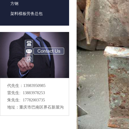
方钢
架料模板劳务总包
代先生：13983950985
雷先生: 13883978253
朱先生: 17782003735
地址：重庆市巴南区界石新屋沟