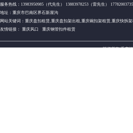
服务热线：13983950985（代先生） 13883978253（雷先生） 17782003
地址：重庆市巴南区界石新屋沟
网站关键词：重庆盘扣租赁,重庆盘扣架出租,重庆碗扣架租赁,重庆快拆架
友情链接： 重庆风口 重庆钢管扣件租赁
版权所有 重庆恒源建筑设