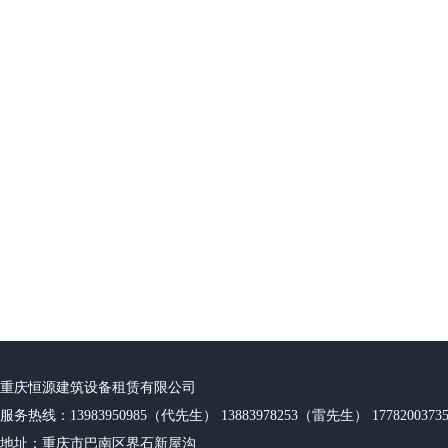
重庆恒源建筑设备租赁有限公司
服务热线：13983950985（代先生） 13883978253（雷先生） 17782003
地址：重庆市巴南区界石新屋沟