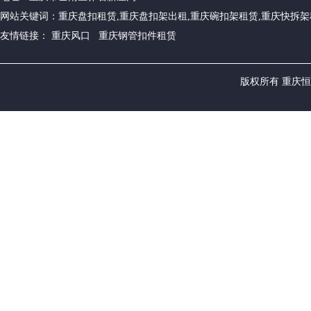
网站关键词：重庆盘扣租赁,重庆盘扣架出租,重庆碗扣架租赁,重庆快拆架
友情链接： 重庆风口 重庆钢管扣件租赁
版权所有 重庆恒源建筑设