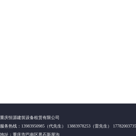
重庆恒源建筑设备租赁有限公司
服务热线：13983950985（代先生） 13883978253（雷先生） 17782003
地址：重庆市巴南区界石新屋沟