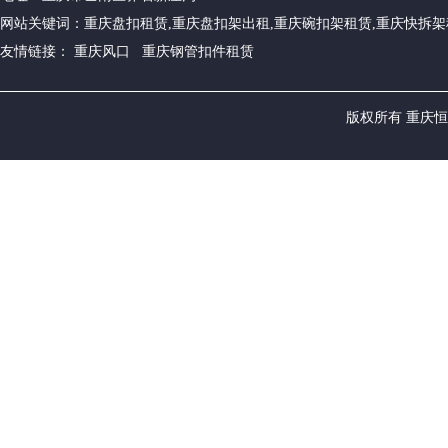
网站关键词：重庆盘扣租赁,重庆盘扣架出租,重庆碗扣架租赁,重庆快拆架
友情链接： 重庆风口 重庆钢管扣件租赁
版权所有 重庆恒源建筑设